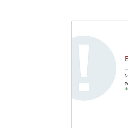
E
No
Po
d